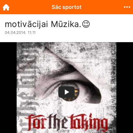
Sāc sportot
motivācijai Mūzika.
😉
04.04.2014. 11:11