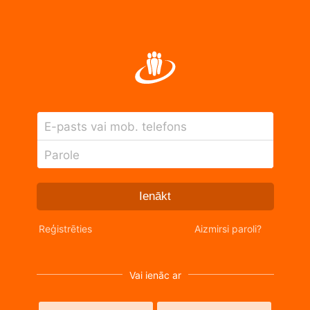
E-pasts vai mob. telefons
Parole
Ienākt
Reģistrēties
Aizmirsi paroli?
Vai ienāc ar