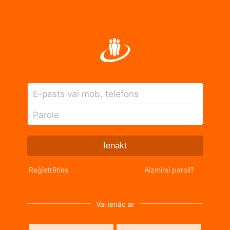
E-pasts vai mob. telefons
Parole
Ienākt
Reģistrēties
Aizmirsi paroli?
Vai ienāc ar