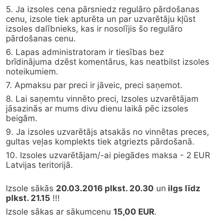
5. Ja izsoles cena pārsniedz regulāro pārdošanas 
cenu, izsole tiek apturēta un par uzvarētāju kļūst 
izsoles dalībnieks, kas ir nosolījis šo regulāro 
pārdošanas cenu.
6. Lapas administratoram ir tiesības bez 
brīdinājuma dzēst komentārus, kas neatbilst izsoles 
noteikumiem.
7. Apmaksu par preci ir jāveic, preci saņemot.
8. Lai saņemtu vinnēto preci, Izsoles uzvarētājam 
jāsazinās ar mums divu dienu laikā pēc izsoles 
beigām.
9. Ja izsoles uzvarētājs atsakās no vinnētas preces, 
gultas veļas komplekts tiek atgriezts pārdošanā.
10. Izsoles uzvarētājam/-ai piegādes maksa - 2 EUR 
Latvijas teritorijā.
Izsole sākās 
20.03.2016 plkst. 20.30
 un
 ilgs līdz 
plkst. 21.15
 !!!
Izsole sākas ar sākumcenu 
15,00 EUR
.