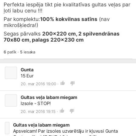
Perfekta iespēja tikt pie kvalitatīvas gultas veļas par 
ļoti labu cenu !!!
Par komplektu:
100% kokvilnas satīns
 (nav 
mikrošķiedra!)
Segas pārvalks 
200x220 cm, 2 spilvendrānas 
70х80 cm, palags 220x230 cm
6
patīk
·
5
iesaka
Gunta
15 Eur
20. mar 2016 19:00 ·
Gultas veļa labam miegam
Izsole - STOP!
20. mar 2016 19:15 ·
Gultas veļa labam miegam
Apsveicam! Par izsoles uzvarētāju ir kļuvusi Gunta