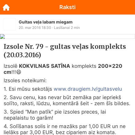
Raksti
Gultas veļa labam miegam
20. mar 2016 18:30
· Lasīšanai
2
min
Izsole Nr. 79 - gultas veļas komplekts
(20.03.2016)
Izsolē 
KOKVILNAS
SATĪNA
 komplekts 
200x220 
cm
!!!
😄
Izsoles noteikumi:
1. Esi mūsu sekotājs 
www.draugiem.lv/gultasvelu
2. Savu cenu, kas nevar būt zemāka par iepriekš 
solīto, raksti, lūdzu, komentārā šeit - zem šīs bildes.
3. Spied “Man patīk” pie izsoles preces, lai 
nepalaistu to garām!
4. Solīšanas solis ir ne mazāks par 1,00 EUR un ne 
lielāks par 3,00 EUR, bez cipariem aiz komata.