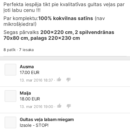
Perfekta iespēja tikt pie kvalitatīvas gultas veļas par 
ļoti labu cenu !!!
Par komplektu:
100% kokvilnas satīns
 (nav 
mikrošķiedra!)
Segas pārvalks 
200x220 cm, 2 spilvendrānas 
70х80 cm, palags 220x230 cm
8
patīk
·
7
iesaka
Ausma
17.00 EUR
13. mar 2016 18:37 ·
Maija
18.00 EUR
13. mar 2016 19:00 ·
Gultas veļa labam miegam
Izsole - STOP!