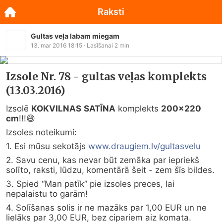
Raksti
Gultas veļa labam miegam
13. mar 2016 18:15
· Lasīšanai
2
min
Izsole Nr. 78 - gultas veļas komplekts
(13.03.2016)
Izsolē 
KOKVILNAS
SATĪNA
 komplekts 
200x220 
cm
!!!
😄
Izsoles noteikumi:
1. Esi mūsu sekotājs 
www.draugiem.lv/gultasvelu
2. Savu cenu, kas nevar būt zemāka par iepriekš 
solīto, raksti, lūdzu, komentārā šeit - zem šīs bildes.
3. Spied “Man patīk” pie izsoles preces, lai 
nepalaistu to garām!
4. Solīšanas solis ir ne mazāks par 1,00 EUR un ne 
lielāks par 3,00 EUR, bez cipariem aiz komata.