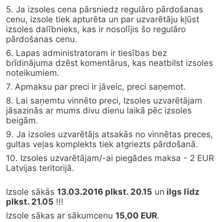
5. Ja izsoles cena pārsniedz regulāro pārdošanas 
cenu, izsole tiek apturēta un par uzvarētāju kļūst 
izsoles dalībnieks, kas ir nosolījis šo regulāro 
pārdošanas cenu.
6. Lapas administratoram ir tiesības bez 
brīdinājuma dzēst komentārus, kas neatbilst izsoles 
noteikumiem.
7. Apmaksu par preci ir jāveic, preci saņemot.
8. Lai saņemtu vinnēto preci, Izsoles uzvarētājam 
jāsazinās ar mums divu dienu laikā pēc izsoles 
beigām.
9. Ja izsoles uzvarētājs atsakās no vinnētas preces, 
gultas veļas komplekts tiek atgriezts pārdošanā.
10. Izsoles uzvarētājam/-ai piegādes maksa - 2 EUR 
Latvijas teritorijā.
Izsole sākās 
13.03.2016 plkst. 20.15
 un
 ilgs līdz 
plkst. 21.05
 !!!
Izsole sākas ar sākumcenu 
15,00 EUR
.