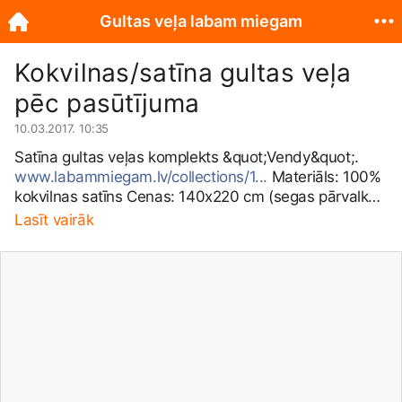
Gultas veļa labam miegam
Kokvilnas/satīna gultas veļa
pēc pasūtījuma
10.03.2017. 10:35
Satīna gultas veļas komplekts &quot;Vendy&quot;.
www.labammiegam.lv/collections/1...
Materiāls: 100%
kokvilnas satīns Cenas: 140x220 cm (segas pārvalks),
60x70 cm (1 x spilvendrāna) - 39 EUR 200x220 cm
Lasīt vairāk
(segas