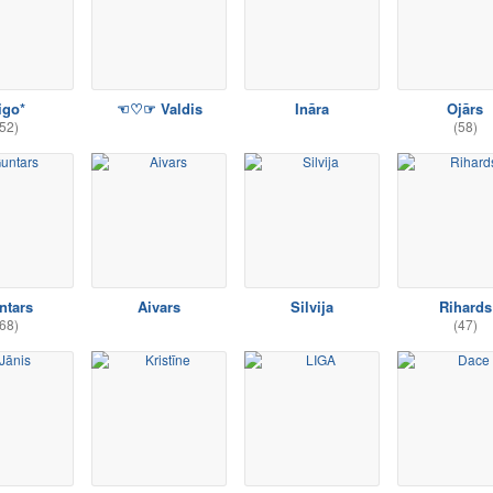
igo*
☜♡☞ Valdis
Ināra
Ojārs
52)
(58)
ntars
Aivars
Silvija
Rihards
68)
(47)