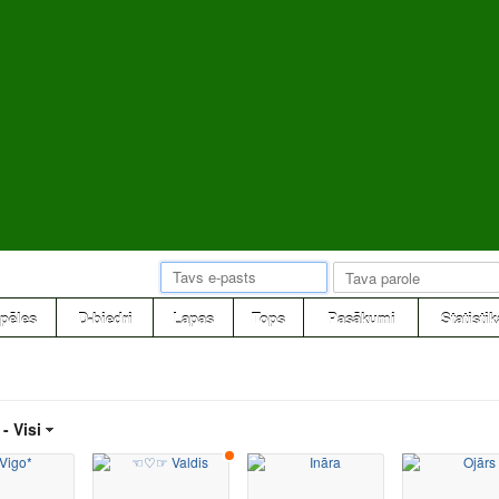
pēles
D-biedri
Lapas
Tops
Pasākumi
Statistik
 -
Visi