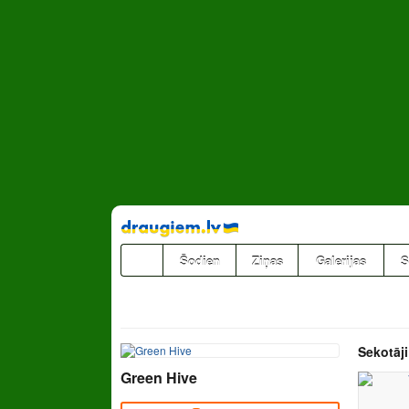
Pāriet
uz
saturu
Šodien
Ziņas
Galerijas
S
Sekotāji
Green Hive