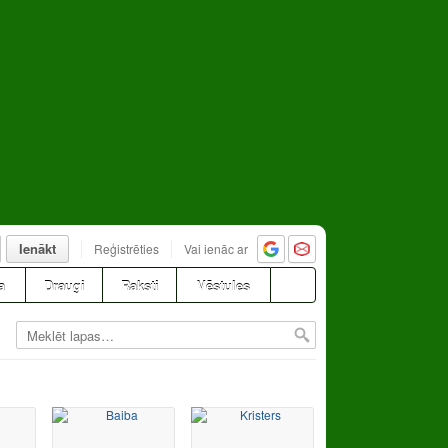
Ienākt
Reģistrēties
Vai ienāc ar
a
Draugi
Raksti
Vēstules