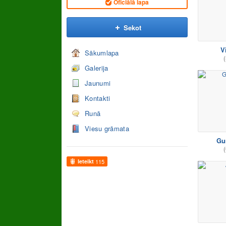
Oficiālā lapa
Sekot
V
Sākumlapa
(
Galerija
Jaunumi
Kontakti
Runā
Viesu grāmata
Gu
(
Ieteikt
115