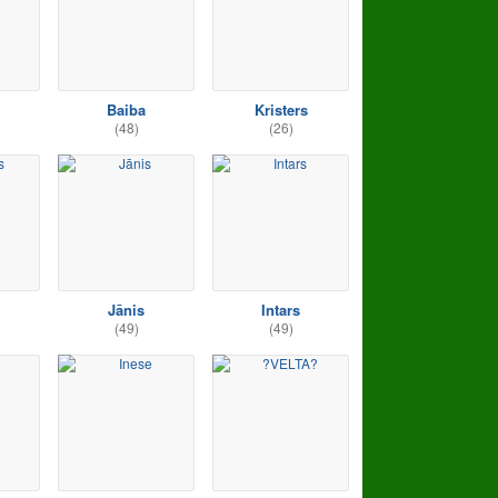
Baiba
Kristers
(48)
(26)
Jānis
Intars
(49)
(49)