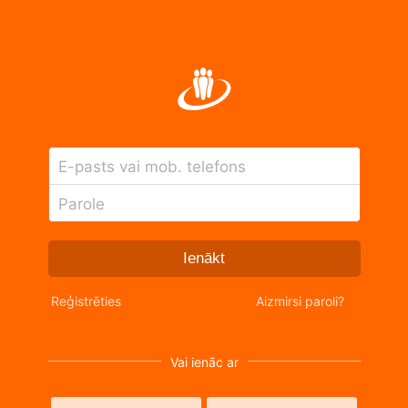
E-pasts vai mob. telefons
Parole
Ienākt
Reģistrēties
Aizmirsi paroli?
Vai ienāc ar