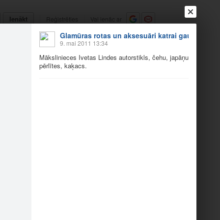
Ienākt
Reģistrēties
Vai ienāc ar
Glamūras rotas un aksesuāri katrai gaumei
a
Draugi
Raksti
Vēstules
9. mai 2011 13:34
Mākslinieces Ivetas Lindes autorstikls, čehu, japāņu
pērlītes, kaķacs.