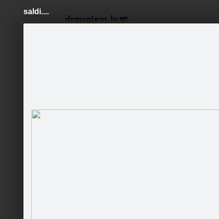
saldi....
Pāriet
uz
saturu
Šodien
Ziņas
Galerijas
S
Glamūras rotas un aksesuāri
katrai gaumei
Mākslinie
Oficiālā lapa
Sekot
Sākums
Galerija
Jaunumi
Sekotāji
Mākslini
Runā