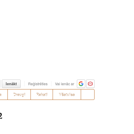
Ienākt
Reģistrēties
Vai ienāc ar
a
Draugi
Raksti
Vēstules
2