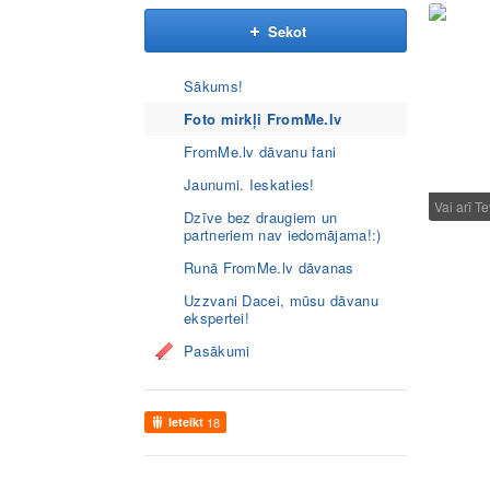
Sekot
Sākums!
Foto mirkļi FromMe.lv
FromMe.lv dāvanu fani
Jaunumi. Ieskaties!
Vai arī T
Dzīve bez draugiem un
partneriem nav iedomājama!:)
Runā FromMe.lv dāvanas
Uzzvani Dacei, mūsu dāvanu
ekspertei!
Pasākumi
Ieteikt
18