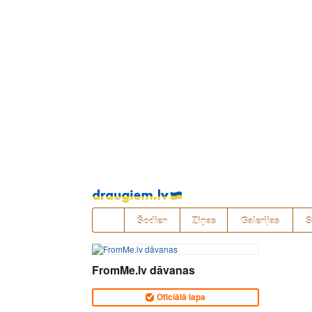
Pāriet
uz
saturu
Šodien
Ziņas
Galerijas
S
FromMe.lv dāvanas
Oficiālā lapa