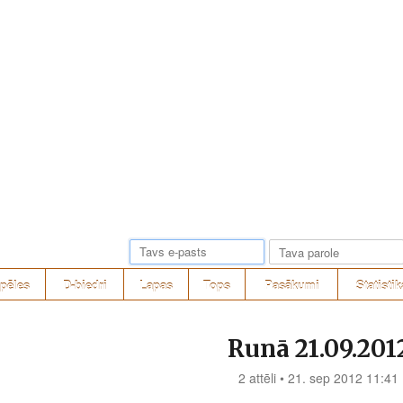
pēles
D-biedri
Lapas
Tops
Pasākumi
Statistik
Runā 21.09.201
2 attēli • 21. sep 2012 11:41