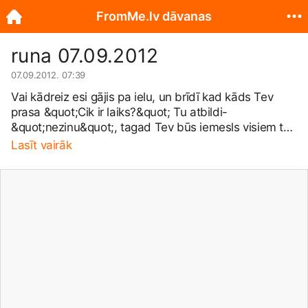
FromMe.lv dāvanas
runa 07.09.2012
07.09.2012. 07:39
Vai kādreiz esi gājis pa ielu, un brīdī kad kāds Tev
prasa &quot;Cik ir laiks?&quot; Tu atbildi-
&quot;nezinu&quot;, tagad Tev būs iemesls visiem to
teikt. BRANDWATCH piedāvā lieliskus pulksteņus.
Lasīt vairāk
Ienāc
http://brandwatch.lv/oxid.php/sid/...
🙂