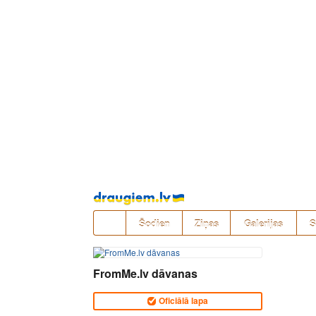
Pāriet
uz
saturu
Šodien
Ziņas
Galerijas
S
FromMe.lv dāvanas
Oficiālā lapa