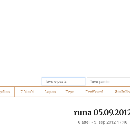
pēles
D-biedri
Lapas
Tops
Pasākumi
Statistik
runa 05.09.201
6 attēli • 5. sep 2012 17:46