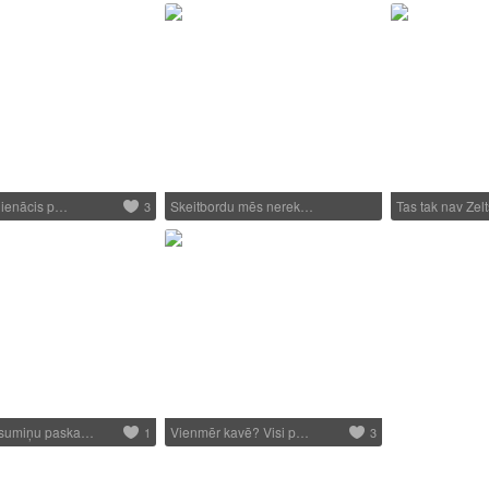
r ienācis p…
Skeitbordu mēs nerek…
Tas tak nav Zelt
3
asumiņu paska…
Vienmēr kavē? Visi p…
1
3