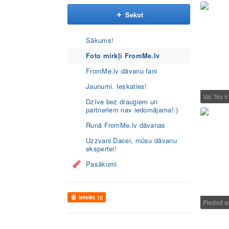
Sekot
Sākums!
Foto mirkļi FromMe.lv
FromMe.lv dāvanu fani
Jaunumi. Ieskaties!
Vai Tev i
Dzīve bez draugiem un
partneriem nav iedomājama!:)
Runā FromMe.lv dāvanas
Uzzvani Dacei, mūsu dāvanu
ekspertei!
Pasākumi
Ieteikt
18
Piedod 