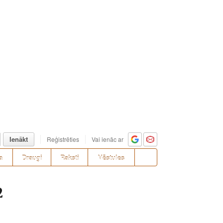
Ienākt
Reģistrēties
Vai ienāc ar
a
Draugi
Raksti
Vēstules
2