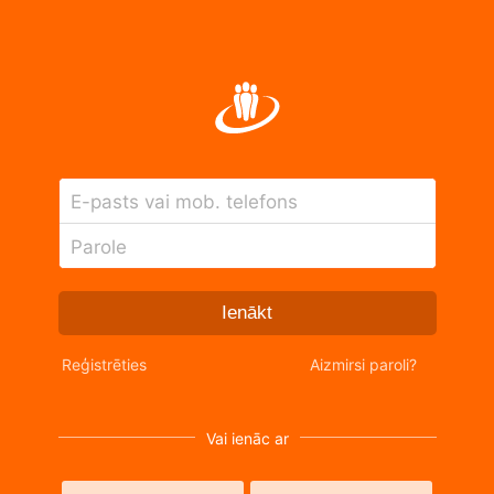
E-pasts vai mob. telefons
Parole
Ienākt
Reģistrēties
Aizmirsi paroli?
Vai ienāc ar