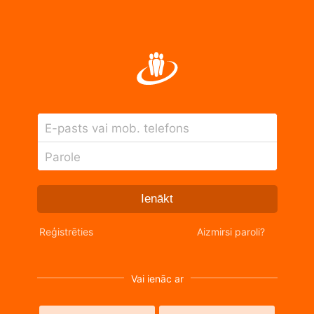
E-pasts vai mob. telefons
Parole
Ienākt
Reģistrēties
Aizmirsi paroli?
Vai ienāc ar