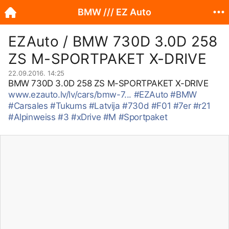
BMW /// EZ Auto
EZAuto / BMW 730D 3.0D 258
ZS M-SPORTPAKET X-DRIVE
22.09.2016. 14:25
BMW 730D 3.0D 258 ZS M-SPORTPAKET X-DRIVE
www.ezauto.lv/lv/cars/bmw-7...
#EZAuto
#BMW
#Carsales
#Tukums
#Latvija
#730d
#F01
#7er
#r21
#Alpinweiss
#3
#xDrive
#M
#Sportpaket