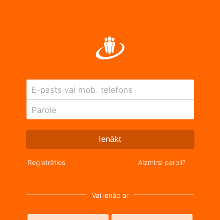
E-pasts vai mob. telefons
Parole
Ienākt
Reģistrēties
Aizmirsi paroli?
Vai ienāc ar