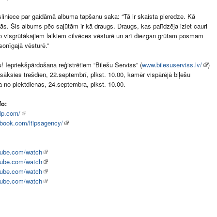
liniece par gaidāmā albuma tapšanu saka: “Tā ir skaista pieredze. Kā
ās. Šis albums pēc sajūtām ir kā draugs. Draugs, kas palīdzēja iziet cauri
 visgrūtākajiem laikiem cilvēces vēsturē un arī diezgan grūtam posmam
onīgajā vēsturē.”
 Iepriekšpārdošana reģistrētiem “Biļešu Serviss” (
www.bilesuserviss.lv/
)
 sāksies trešdien, 22.septembrī, plkst. 10.00, kamēr vispārējā biļešu
 no piektdienas, 24.septembra, plkst. 10.00.
fo:
mlp.com/
book.com/ltipsagency/
ube.com/watch
ube.com/watch
ube.com/watch
ube.com/watch