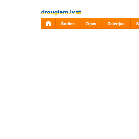
Pāriet
uz
saturu
Šodien
Ziņas
Galerijas
S