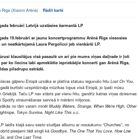
 Riga (Xiaomi Arēna)
Rādīt kartē
ada februārī Latvijā uzstāsies šarmantā LP
ada 19.februārī ar jaunu koncertprogrammu Arēnā Rīga viesosies
 un neatkārtojamā Laura Pergolicci jeb vienkārši LP.
rusi klausītājus visā pasaulē un arī pie mums viņas daiļrade ir ļoti
, par ko liecina labi apmeklētie iepriekšējie koncerti gan Arēnā Rīga,
ldas pilsdrupu estrādē.
lavas gājienu Eiropā uzsāka ar platīna statusu ieguvušo hitu
Lost On You
,
gadā burtiski uzspridzināja mūzikas topus visā Eiropā, jo īpaši mūsu
n Grieķijā. Taču LP nav stāsts par vienu hitu, gandrīz katras viņas dziesmas
i Spotify straumēšanas servisā ir mērāmi miljonos.
ārākās no tām varam minēt
Muddy Waters, Strange, When We're High, Other
ightrope, Tokyo Sunrise, Night Like This
u.c.
P laidīs klajā savu sesto studijas albumu ar nosaukumu “Churches”, no
šobrīd pieejami tādi singli kā
Goodbye,
The One That You Love, How Low
Go
, and
One Last Time
.