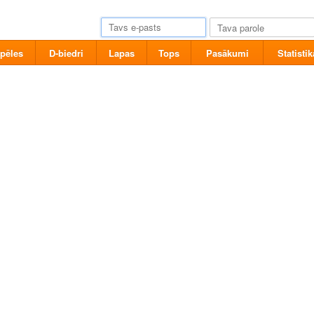
pēles
D-biedri
Lapas
Tops
Pasākumi
Statistik