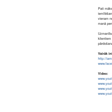
Pati māks
iemīlēšan
vienam no
manā pers
Uzmanību!
klientiem
pārdošana
Vairāk in
http://ia
www.face
Video:
www.yout
www.yout
www.yout
www.yout