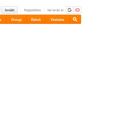
Ienākt
Reģistrēties
Vai ienāc ar
a
Draugi
Raksti
Vēstules