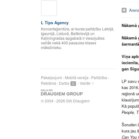
Arena
L Tips Agency
Nākamā g
Koncertaģentūra, ar kuras palīdzību Latvijā,
Igaunijā, Lietuvā, Baltkrievijā un
Nākamā g
Kaļiņingradas apgabalā ir viesojušies
vairāk nekā 400 pasaules klases
šarmantā
mākslinieku.
Viņa apbū
iecienīta
gan Sigu
Pakalpojumi
Mobilā versija
Palīdzība
LP savu s
Reklāma
Darbs
Vairāk
0
kas 2016.
reģionā u
klausījum
©
2004 - 2026 SIA Draugiem
Kā popul
People, T
Šoruden L
kura jau 
Can You 