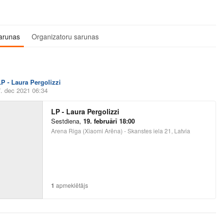
arunas
Organizatoru sarunas
LP - Laura Pergolizzi
7. dec 2021 06:34
LP - Laura Pergolizzi
Sestdiena
,
19. februārī 18:00
Arena Riga (Xiaomi Arēna) - Skanstes iela 21, Latvia
1
apmeklētājs