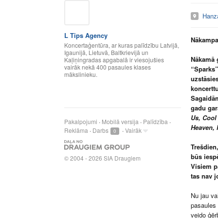
Hanz
L Tips Agency
Nākampav
Koncertaģentūra, ar kuras palīdzību Latvijā,
Igaunijā, Lietuvā, Baltkrievijā un
Nākamā g
Kaļiņingradas apgabalā ir viesojušies
vairāk nekā 400 pasaules klases
“Sparks”
mākslinieku.
uzstāsie
koncertt
Sagaidām
gadu gar
Us, Cool
Pakalpojumi
Mobilā versija
Palīdzība
Heaven, 
Reklāma
Darbs
Vairāk
0
Trešdien,
būs iespē
©
2004 - 2026 SIA Draugiem
Visiem pā
tas nav j
Nu jau va
pasaules 
veido ģēr