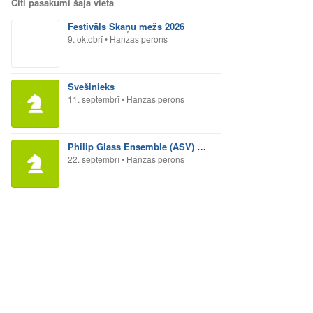
Citi pasākumi šajā vietā
Festivāls Skaņu mežs 2026
9. oktobrī
•
Hanzas perons
Svešinieks
11. septembrī
•
Hanzas perons
Philip Glass Ensemble (ASV) Glassworks
22. septembrī
•
Hanzas perons