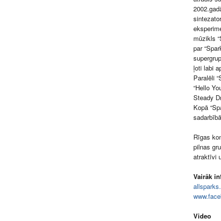
2002.gadā
sintezato
eksperime
mūzikls “
par “Spar
supergrup
ļoti labi
Paralēli “
“Hello Yo
Steady Dri
Kopā “Spa
sadarbībā
Rīgas kon
pilnas gr
atraktīvi 
Vairāk in
allspark
www.face
Video