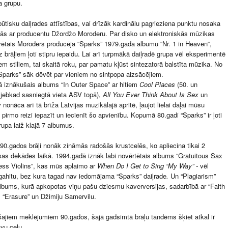
a grupu.
tisku daiļrades attīstības, vai drīzāk kardinālu pagrieziena punktu nosaka
ās ar producentu Džordžo Moroderu. Par disko un elektroniskās mūzikas
vētais Moroders producēja “Sparks” 1979.gada albumu “Nr. 1 in Heaven“,
uz brāļiem ļoti stipru iepaidu. Lai arī turpmākā daiļradē grupa vēl eksperimentē
em stiliem, tai skaitā roku, par pamatu kļūst sintezatorā balstīta mūzika. No
“Sparks” sāk dēvēt par vieniem no sintpopa aizsācējiem.
 iznākušais albums “In Outer Space” ar hitiem
Cool Places
(50. un
jebkad sasniegtā vieta ASV topā),
All You Ever Think About Is Sex
un
y
nonāca arī tā brīža Latvijas muzikālajā apritē, ļaujot lielai daļai mūsu
 pirmo reizi iepazīt un iecienīt šo apvienību. Kopumā 80.gadi “Sparks” ir ļoti
grupa laiž klajā 7 albumus.
90.gados brāļi nonāk zināmās radošās krustcelēs, ko apliecina tikai 2
sas dekādes laikā. 1994.gadā iznāk labi novērtētais albums “Gratuitous Sax
ss Violins”, kas mūs aplaimo ar
When Do I Get to Sing “My Way” -
vēl
ahitu, bez kura tagad nav iedomājama “Sparks” daiļrade
.
Un “Plagiarism”
albums, kurā apkopotas viņu pašu dziesmu kaverversijas, sadarbībā ar “Faith
 “Erasure” un Džimiju Samervilu.
ajiem meklējumiem 90.gados, šajā gadsimtā brāļu tandēms šķiet atkal ir
avu ceļu.