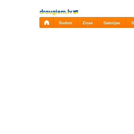
Pāriet
uz
saturu
Šodien
Ziņas
Galerijas
S