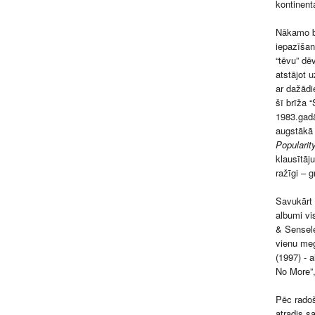
kontinent
Nākamo bū
iepazīšan
“tēvu” dē
atstājot 
ar dažādi
šī brīža 
1983.gadā
augstākā 
Popularit
klausītāju
ražīgi – 
Savukārt 
albumi vi
& Sensele
vienu meg
(1997) - 
No More”,
Pēc radoš
atradis s