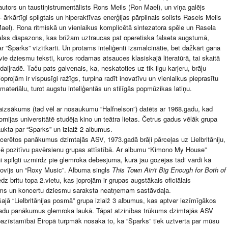
utors un taustiņistrumentālists Rons Meils (Ron Mael), un viņa galējs
- ārkārtīgi spilgtais un hiperaktīvas enerģijas pārpilnais solists Rasels Meils
ael). Rona ritmiskā un vienlaikus komplicētā sintezatora spēle un Rasela
alss diapazons, kas brīžam uztraucas pat operetiska falseta augstumā,
ar “Sparks” vizītkarti. Un protams inteliģenti izsmalcinātie, bet dažkārt gana
vie dziesmu teksti, kuros rodamas atsauces klasiskajā literatūrā, tai skaitā
daiļradē. Taču pats galvenais, ka, neskatoties uz tik ilgu karjeru, brāļu
oprojām ir vispusīgi ražīgs, turpina radīt inovatīvu un vienlaikus pieprasītu
materiālu, turot augstu inteliģentās un stilīgās popmūzikas latiņu.
aizsākums (tad vēl ar nosaukumu “Halfnelson”) datēts ar 1968.gadu, kad
fornijas universitātē studēja kino un teātra lietas. Četrus gadus vēlāk grupa
aukta par “Sparks” un izlaiž 2 albumus.
cerētos panākumus dzimtajās ASV, 1973.gadā brāļi pārceļas uz Lielbritāniju,
ē pozitīvu pavērsienu grupas attīstībā. Ar albumu “Kimono My House”
ņi spilgti uzmirdz pie glemroka debesjuma, kurā jau gozējas tādi vārdi kā
ovijs un “Roxy Music”. Albuma singls
This Town Ain't Big Enough for Both of
z britu topa 2.vietu, kas joprojām ir grupas augstākais oficiālais
ms un koncertu dziesmu saraksta neatņemam sastāvdaļa.
jā “Lielbritānijas posmā” grupa izlaiž 3 albumus, kas aptver iezīmīgākos
gadu panākumus glemroka laukā. Tāpat atzinības trūkums dzimtajās ASV
tpazīstamībai Eiropā turpmāk nosaka to, ka “Sparks” tiek uztverta par mūsu