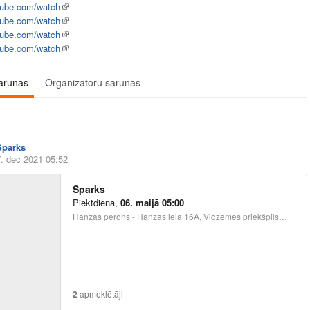
ube.com/watch
ube.com/watch
ube.com/watch
ube.com/watch
arunas
Organizatoru sarunas
Sparks
7. dec 2021 05:52
Sparks
Piektdiena
,
06. maijā 05:00
Hanzas perons - Hanzas iela 16A, Vidzemes priekšpilsēta, Rīga, LV-1045, Latvija, Latvia
2
apmeklētāji