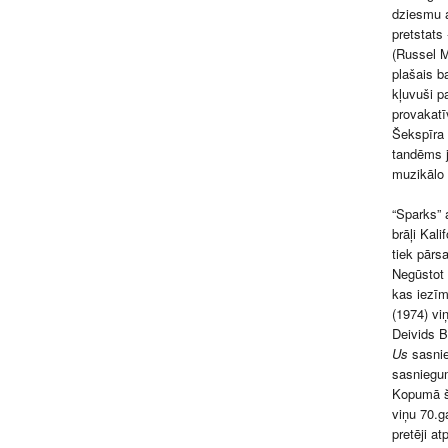
dziesmu a
pretstats 
(Russel M
plašais b
kļuvuši p
provakatī
Šekspīra 
tandēms j
muzikālo 
“Sparks” 
brāļi Kali
tiek pārs
Negūstot 
kas iezīm
(1974) vi
Deivids B
Us
sasnied
sasniegu
Kopumā ša
viņu 70.
pretēji a