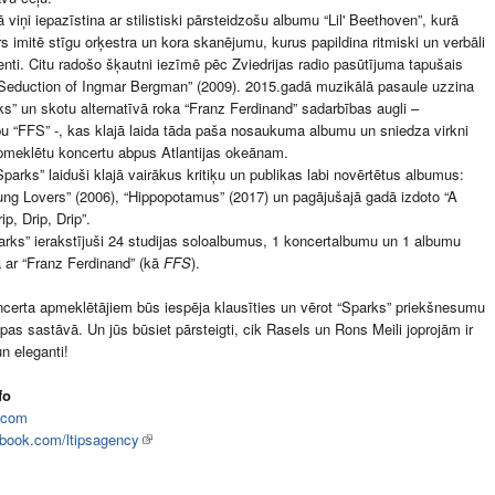
 viņi iepazīstina ar stilistiski pārsteidzošu albumu “Lil' Beethoven”, kurā
rs imitē stīgu orķestra un kora skanējumu, kurus papildina ritmiski un verbāli
nti. Citu radošo šķautni iezīmē pēc Zviedrijas radio pasūtījuma tapušais
Seduction of Ingmar Bergman” (2009). 2015.gadā muzikālā pasaule uzzina
ks” un skotu alternatīvā roka “Franz Ferdinand” sadarbības augli –
u “FFS” -, kas klajā laida tāda paša nosaukuma albumu un sniedza virkni
 apmeklētu koncertu abpus Atlantijas okeānam.
Sparks” laiduši klajā vairākus kritiķu un publikas labi novērtētus albumus:
ung Lovers” (2006), “Hippopotamus” (2017) un pagājušajā gadā izdoto “A
p, Drip, Drip”.
rks” ierakstījuši 24 studijas soloalbumus, 1 koncertalbumu un 1 albumu
 ar “Franz Ferdinand” (kā
FFS
).
certa apmeklētājiem būs iespēja klausīties un vērot “Sparks” priekšnesumu
upas sastāvā. Un jūs būsiet pārsteigti, cik Rasels un Rons Meili joprojām ir
un eleganti!
fo
s.com
book.com/ltipsagency