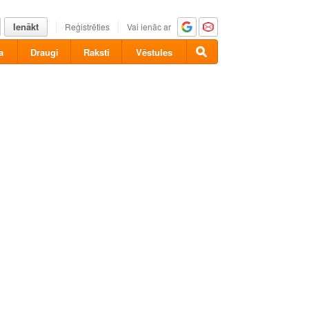
Ienākt
Reģistrēties
Vai ienāc ar
a
Draugi
Raksti
Vēstules