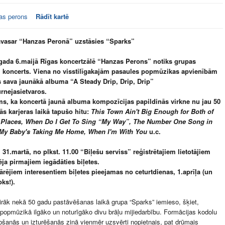
as perons
Rādīt kartē
asar “Hanzas Peronā” uzstāsies “Sparks”
ada 6.maijā Rīgas koncertzālē “Hanzas Perons” notiks grupas
 koncerts. Viena no visstilīgakajām pasaules popmūzikas apvienībām
s sava jaunākā albuma “A Steady Drip, Drip, Drip”
urnejas
ietvaros.
s, ka koncertā jaunā albuma kompozīcijas papildinās virkne nu jau 50
ās karjeras laikā tapušo hitu:
This Town Ain't Big Enough for Both of
 Places, When Do I Get To Sing “My Way”, The Number One Song in
My Baby's Taking Me Home, When I'm With You
u.c
.
 31.martā, no plkst. 11.00 “Biļešu serviss” reģistrētajiem lietotājiem
ja pirmajiem iegādāties biļetes.
rējiem interesentiem biļetes pieejamas no ceturtdienas, 1.aprīļa (un
oks!).
irāk nekā 50 gadu pastāvēšanas laikā grupa “Sparks” iemieso, šķiet,
popmūzikā ilgāko un noturīgāko divu brāļu mijiedarbību. Formācijas kodolu
bšanās un izturēšanās ziņā vienmēr uzsvērti nopietnais, pat drūmais