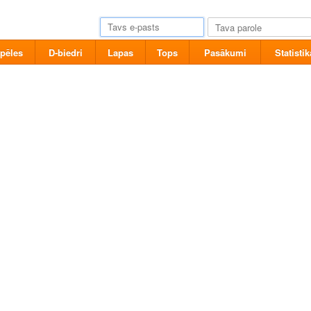
pēles
D-biedri
Lapas
Tops
Pasākumi
Statistik