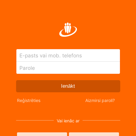
E-pasts vai mob. telefons
Parole
Ienākt
Reģistrēties
Aizmirsi paroli?
Vai ienāc ar