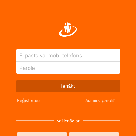
E-pasts vai mob. telefons
Parole
Ienākt
Reģistrēties
Aizmirsi paroli?
Vai ienāc ar