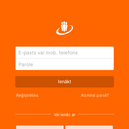
E-pasts vai mob. telefons
Parole
Ienākt
Reģistrēties
Aizmirsi paroli?
Vai ienāc ar