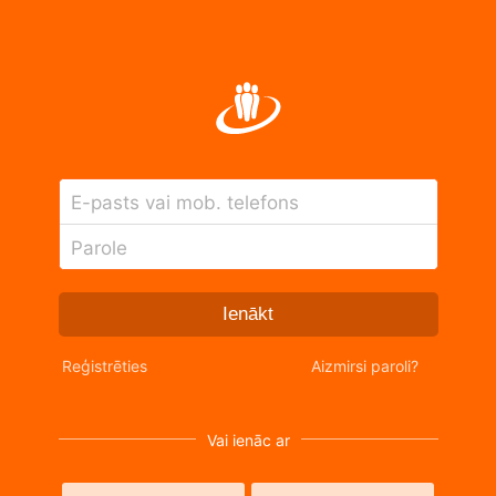
E-pasts vai mob. telefons
Parole
Ienākt
Reģistrēties
Aizmirsi paroli?
Vai ienāc ar