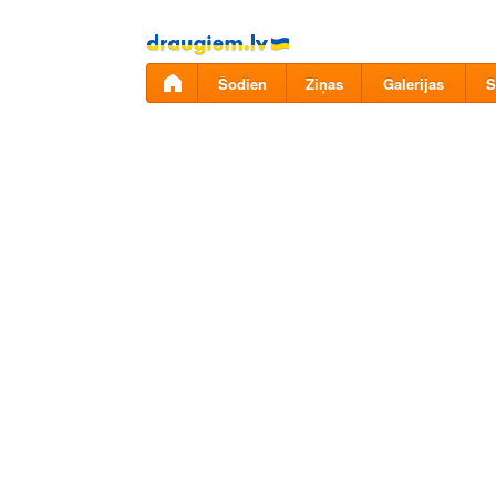
Pāriet
uz
saturu
Šodien
Ziņas
Galerijas
S