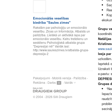
Saņ
Ras
Kop
Emocionālās veselības
ekskurs
biedrība "Saules zīmes"
Rakstām par psiholoģiju un emocionālo
Grupu v
veselību. Ziņas un Informācija. Atbalsts un
koordinēt
palīdzība. Lielākā un aktīvākā lapa par
Natālija
emocionālo veselību. Katru trešdienu un
sestdienu Psiholoģiskā atbalsta grupa
Kristīne
"Depresijai nē!" Vairāk lasi:
www.saule
http://www.sauleszimes.lv/atbalsta-grupa-
Ieeja pa
depresija-2
uzkodām
Iepriekš o
Uzraksti 
e-pastu:
Pakalpojumi
Mobilā versija
Palīdzība
DEPRES
Reklāma
Darbs
Vairāk
0
Grupas d
“Ne
Iepazīs
©
2004 - 2026 SIA Draugiem
raudzīt
problē
secināj