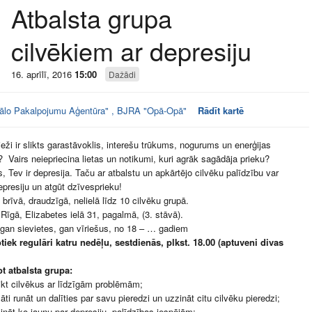
Atbalsta grupa
cilvēkiem ar depresiju
16. aprīlī, 2016
15:00
Dažādi
ālo Pakalpojumu Aģentūra" , BJRA "Opā-Opā"
Rādīt kartē
ieži ir slikts garastāvoklis, interešu trūkums, nogurums un enerģijas
 Vairs neiepriecina lietas un notikumi, kuri agrāk sagādāja prieku?
, Tev ir depresija. Taču ar atbalstu un apkārtējo cilvēku palīdzību var
epresiju un atgūt dzīvesprieku!
 brīvā, draudzīgā, nelielā līdz 10 cilvēku grupā.
Rīgā, Elizabetes ielā 31, pagalmā, (3. stāvā).
gan sievietes, gan vīriešus, no 18 – … gadiem
iek regulāri katru nedēļu, sestdienās, plkst. 18.00 (aptuveni divas
.
t atbalsta grupa:
ikt cilvēkus ar līdzīgām problēmām;
lāti runāt un dalīties par savu pieredzi un uzzināt citu cilvēku pieredzi;
ināt ko jaunu par depresiju, palīdzības iespējām;