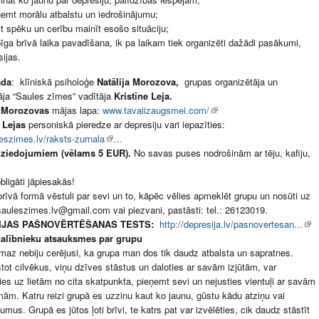
emt morālu atbalstu un iedrošinājumu;
t spēku un cerību mainīt esošo situāciju;
īga brīvā laika pavadīšana, ik pa laikam tiek organizēti dažādi pasākumi,
ijas.
ada
: klīniskā psiholoģe
Natālija Morozova,
grupas organizētāja un
āja “Saules zīmes” vadītāja
Kristīne Leja.
s Morozovas
mājas lapa:
www.tavaiizaugsmei.com/
s Lejas
personiskā pieredze ar depresiju vari iepazīties:
szimes.lv/raksts-zurnala
…
r ziedojumiem (vēlams 5 EUR).
No savas puses nodrošinām ar tēju, kafiju,
.
bligāti jāpiesakās!
brīvā formā vēstuli par sevi un to, kāpēc vēlies apmeklēt grupu un nosūti uz
sauleszimes.lv
@
gmail.com
vai piezvani, pastāsti: tel.: 26123019.
IJAS PAŠNOVĒRTĒŠANAS TESTS:
http://depresija.lv/pasnovertesan...
alībnieku atsauksmes par grupu
maz nebiju cerējusi, ka grupa man dos tik daudz atbalsta un sapratnes.
tot cilvēkus, viņu dzīves stāstus un daloties ar savām izjūtām, var
ies uz lietām no cita skatpunkta, pieņemt sevi un nejusties vientuļi ar savām
mām. Katru reizi grupā es uzzinu kaut ko jaunu, gūstu kādu atziņu vai
umus. Grupā es jūtos ļoti brīvi, te katrs pat var izvēlēties, cik daudz stāstīt