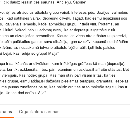
i, cik daudz iesaistīties sarunās. Ar cieņu, Sabīne”
kotnēji es atnācu uz atbalsta grupu vairāk intereses pēc. Bažījos, vai nebūs
ši, kad satiksies vairāki depresīvi cilvēki. Tagad, kad esmu iepazinusi šos
s, galvenais iemesls, kādēļ apmeklēju grupu, ir tieši viņi. Protams, arī
a Ulrika! Nekādi nebiju iedomājusies, ka ar depresiju sirgstošie ir tik
antas un aizraujošas personības. Klausoties viens otra stāstus un pieredzi,
iespēja palūkoties gan uz savu situāciju, gan uz dzīvi kopumā no dažādām
tīvām. Es nosaukumā ietverto atbalstu izjūtu reāli. Ļoti liels paldies
ei Lejai, kas radīja šo grupu! Maija”
upa ir satikšanās ar cilvēkiem, kam ir līdzīgas grūtības kā man (depresija).
ieta, kur tikt uzklausītam bez pārmetumiem un uzklausīt arī citu stāstus. Bet
 vienīgais, kas notiek grupā. Kas man stāv pāri visam ir tas, ka tieši
oties grupai, esmu atklājusi dažādas pieejamas terapijas, grāmatas, iespējas
umā jaunas zināšanas pa to, kas palīdz cīnīties ar to mokošo sajūtu, kas ir
ja. Un tas dod cerību. Aija”
arunas
Organizatoru sarunas