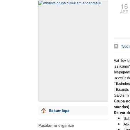
16
APR
"Soci
Vai Tev b
izsīkums?
Iespējams
uzveikt d
Tiksimies
Tikšanās 
Gaidīsim 
Grupa not
stundas)
Sākumlapa
Ko var do
Sat
Atk
Pasākumu organizē
Uzz