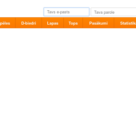
pēles
D-biedri
Lapas
Tops
Pasākumi
Statistik