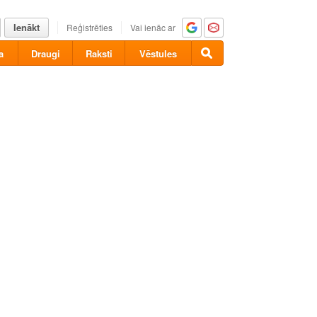
Ienākt
Reģistrēties
Vai ienāc ar
a
Draugi
Raksti
Vēstules