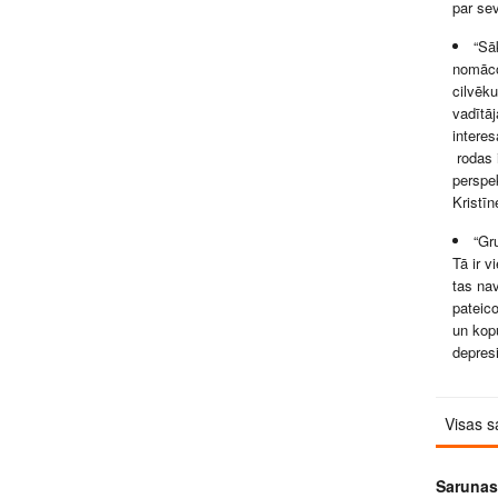
par sev
“Sā
nomāco
cilvēku
vadītāj
interes
rodas 
perspek
Kristīn
“Gr
Tā ir v
tas nav
pateic
un kop
depresi
Visas s
Sarunas