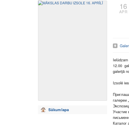
16
APR
Galer
Ielūdzam 
12.00 gal
galerijā n
Izsolē ie
Приглаша
галереи „
Экспозиц
Sākumlapa
Участие 
письменн
Каталог 