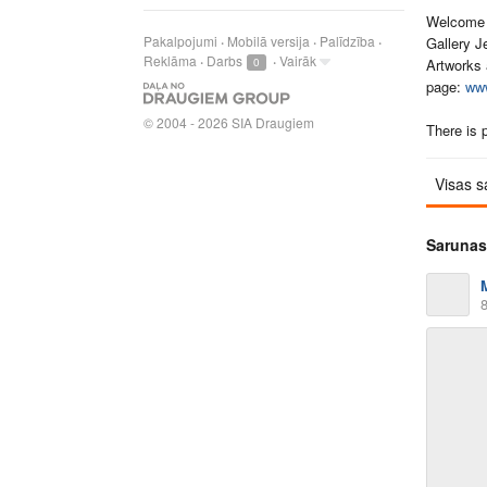
Welcome t
Pakalpojumi
Mobilā versija
Palīdzība
Gallery J
Reklāma
Darbs
Vairāk
0
Artworks 
page:
www
©
2004 - 2026 SIA Draugiem
There is 
Visas s
Sarunas
8