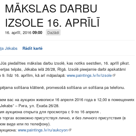
MĀKSLAS DARBU
IZSOLE 16. APRĪLĪ
16. aprīlī, 2016
09:00
Dažādi
ija Jēkabs
Rādīt kartē
Jūs piedalīties mākslas darbu izsolē, kas notiks sestdien, 16. aprīlī plkst.
erijas telpās, Jēkaba ielā 26/28, Rīgā. Izsolē pieejamie darbi apskatāmi
o 9. līdz 16. aprīlim, kā arī mājaslapā:
www.paintings.lv/lv/izsole
spējama solīšana klātienē, promesošā solīšana un solīšana pa telefonu.
ем вас на аукцион живописи 16 апреля 2016 года в 12,00 в помещениях
Jekabs” – Рига, ул. Екаба 26/28.
ия аукционa открыта для просмотра с 9 по 16 апреля .
в торгах возможно присутствуя лично, и без личного присутствия (в
ом виде или по телефону).
аукциона:
www.paintings.lv/ru/aukcyon