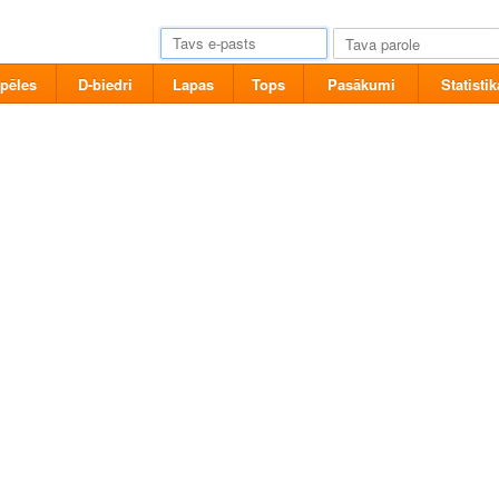
pēles
D-biedri
Lapas
Tops
Pasākumi
Statistik