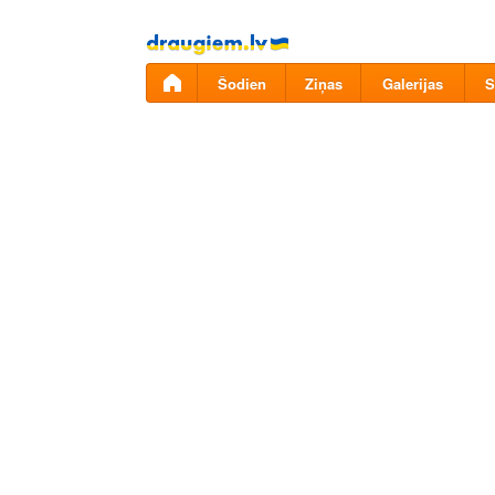
Pāriet
uz
saturu
Šodien
Ziņas
Galerijas
S