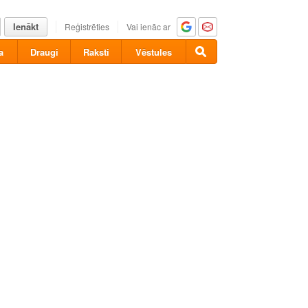
Ienākt
Reģistrēties
Vai ienāc ar
a
Draugi
Raksti
Vēstules