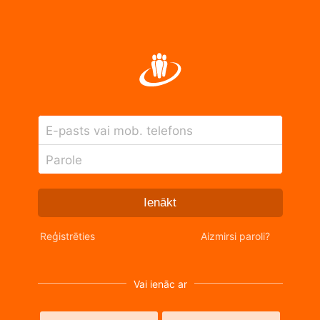
E-pasts vai mob. telefons
Parole
Ienākt
Reģistrēties
Aizmirsi paroli?
Vai ienāc ar