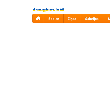
Pāriet
uz
saturu
Šodien
Ziņas
Galerijas
S