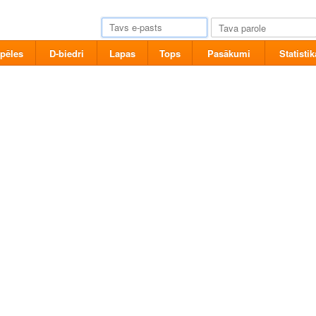
pēles
D-biedri
Lapas
Tops
Pasākumi
Statistik