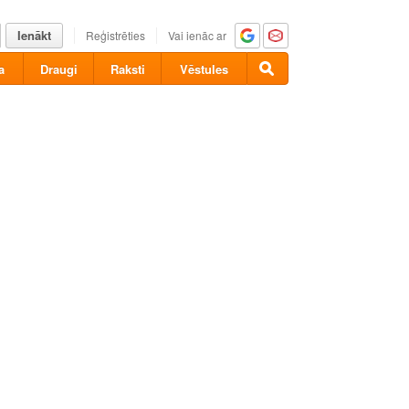
Ienākt
Reģistrēties
Vai ienāc ar
a
Draugi
Raksti
Vēstules