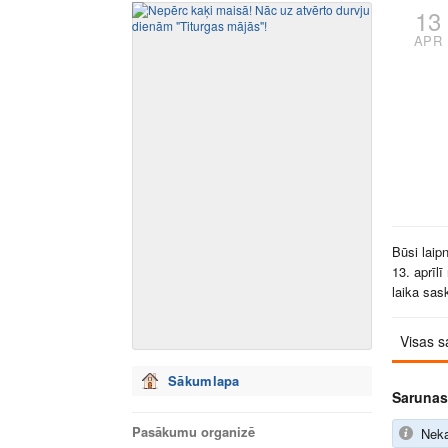
13
APR
Būsi laip
13. aprīl
laika sas
Visas s
Sākumlapa
Sarunas
Pasākumu organizē
Neka