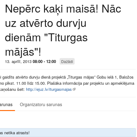
Nepērc kaķi maisā! Nāc
uz atvērto durvju
dienām "Titurgas
mājās"!
13. aprīlī, 2013
08:00 - 12:00
Dažādi
ni gaidīts atvērto durvju dienā projektā „Titurgas mājas” Gobu ielā 1, Baložos
ī no plkst. 11.00 līdz 15.00. Plašāka informācija par projektu un apmeklējuma
kaņošanu šeit:
http://ejuz.lv/iturgasmajas
arunas
Organizatoru sarunas
s netika atrasts!