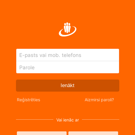
E-pasts vai mob. telefons
Parole
Ienākt
Reģistrēties
Aizmirsi paroli?
Vai ienāc ar