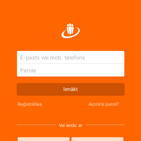
E-pasts vai mob. telefons
Parole
Ienākt
Reģistrēties
Aizmirsi paroli?
Vai ienāc ar