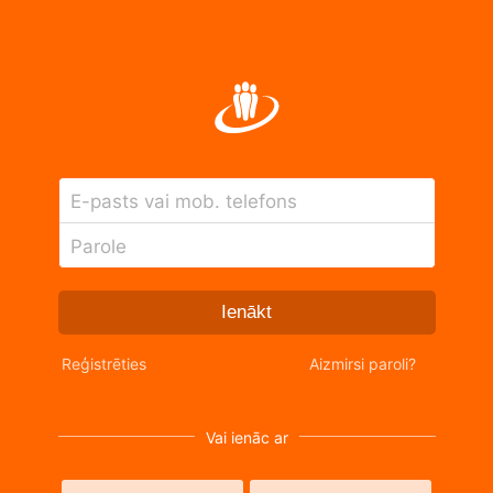
E-pasts vai mob. telefons
Parole
Ienākt
Reģistrēties
Aizmirsi paroli?
Vai ienāc ar