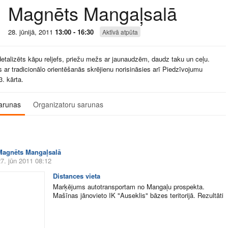
Magnēts Mangaļsalā
28. jūnijā, 2011
13:00 - 16:30
Aktīvā atpūta
etalizēts kāpu reljefs, priežu mežs ar jaunaudzēm, daudz taku un ceļu.
s ar tradicionālo orientēšanās skrējienu norisināsies arī Piedzīvojumu
. kārta.
arunas
Organizatoru sarunas
Magnēts Mangaļsalā
7. jūn 2011 08:12
Distances vieta
Marķējums autotransportam no Mangaļu prospekta.
Mašīnas jānovieto IK "Auseklis" bāzes teritorijā. Rezultāti