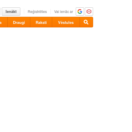
Ienākt
Reģistrēties
Vai ienāc ar
a
Draugi
Raksti
Vēstules