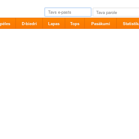
pēles
D-biedri
Lapas
Tops
Pasākumi
Statistik