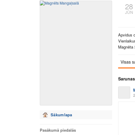
28
JŪN
Apvidus d
Vienlaiku
Magnēta 3
Visas s
Sarunas
2
Sākumlapa
Pasākumā piedalās