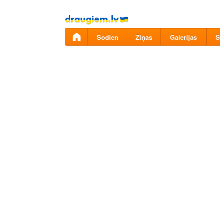
Pāriet
uz
saturu
Šodien
Ziņas
Galerijas
S