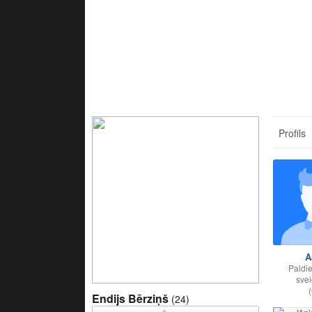
Profils
A
Paldie
svei
(
Endijs Bērziņš
(24)