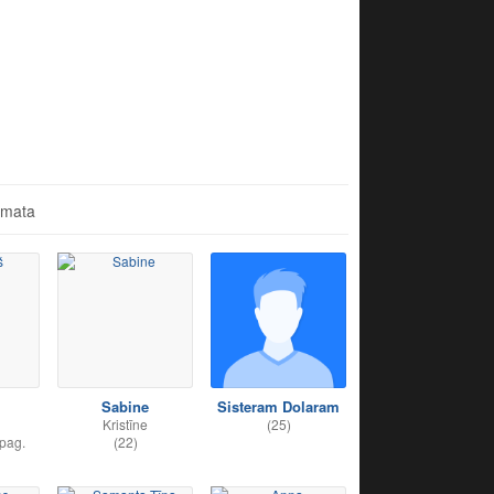
āmata
Sabine
Sisteram Dolaram
Kristīne
(25)
pag.
(22)