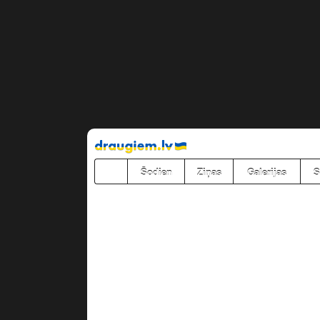
Pāriet
uz
saturu
Šodien
Ziņas
Galerijas
S