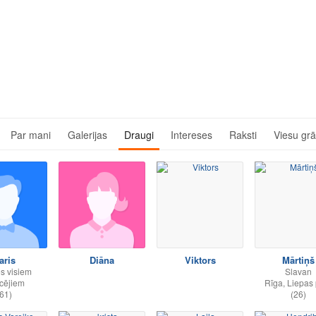
Par mani
Galerijas
Draugi
Intereses
Raksti
Viesu gr
aris
Diāna
Viktors
Mārtiņš
s visiem
Slavan
cējiem
Rīga, Liepas 
61)
(26)