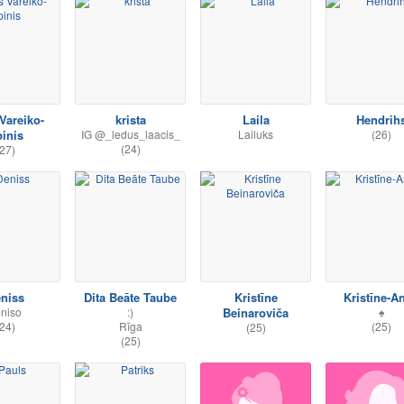
Vareiko-
krista
Laila
Hendrih
inis
IG @_ledus_laacis_
Lailuks
(26)
(24)
27)
niss
Dita Beāte Taube
Kristīne
Kristīne-A
niso
:)
Beinaroviča
♠
24)
Rīga
(25)
(25)
(25)