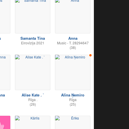
s
Samanta Tīna
Anna
Eirovīzija 2021
Music - T. 28294647
(38)
nna
Alise Kate . `
Alīna Ņemiro
Rīga .
Rīga
(26)
(25)