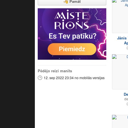
Pamāt
Jānis 
Ap
(
Pēdējo reizi manīts
12. sep 2022 23:34 no mobilās versijas
De
de
(