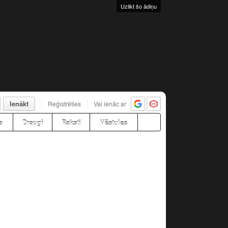
Uzlikt šo ādiņu
Ienākt
Reģistrēties
Vai ienāc ar
a
Draugi
Raksti
Vēstules