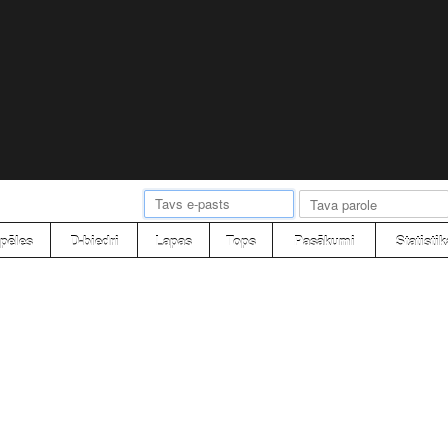
pēles
D-biedri
Lapas
Tops
Pasākumi
Statistik