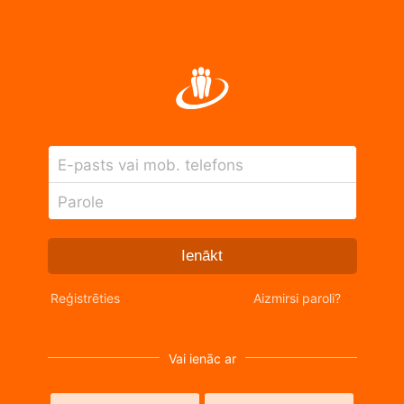
E-pasts vai mob. telefons
Parole
Ienākt
Reģistrēties
Aizmirsi paroli?
Vai ienāc ar