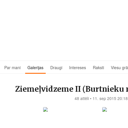
Par mani
Galerijas
Draugi
Intereses
Raksti
Viesu gr
Ziemeļvidzeme II (Burtnieku no
48 attēli • 11. sep 2015 20:18