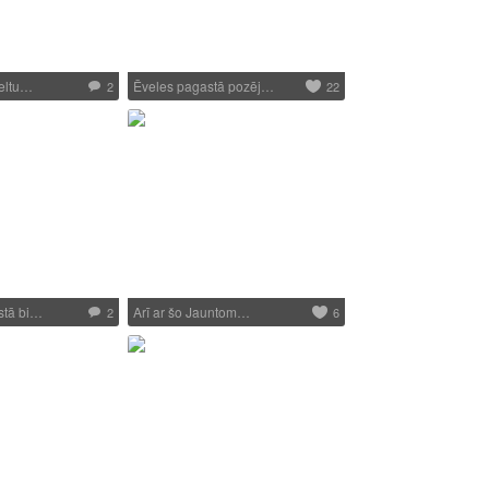
zeltu…
Ēveles pagastā pozēj…
2
22
stā bi…
Arī ar šo Jauntom…
2
6