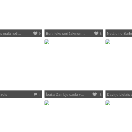
as malā noti…
Burtnieku smilšakmen…
Netālu no Burt
9
8
zols
Īpaša Dambju ozola v…
Daviņu Lielais
1
18