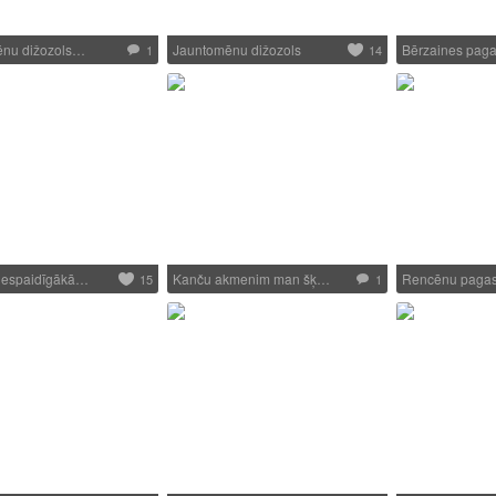
ēnu dižozols…
Jauntomēnu dižozols
Bērzaines paga
1
14
iespaidīgākā…
Kanču akmenim man šķ…
Rencēnu pagas
15
1