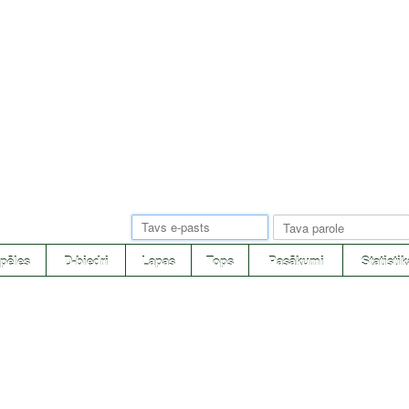
pēles
D-biedri
Lapas
Tops
Pasākumi
Statistik