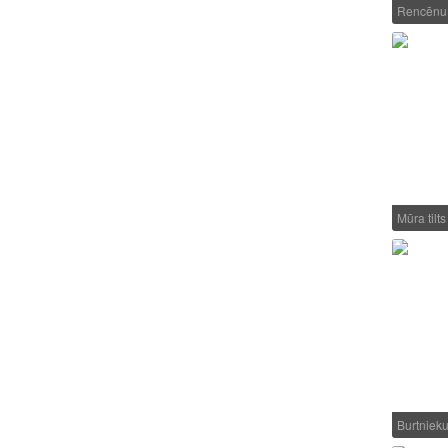
Rencēnu 
Mūra tilt
Burtniek