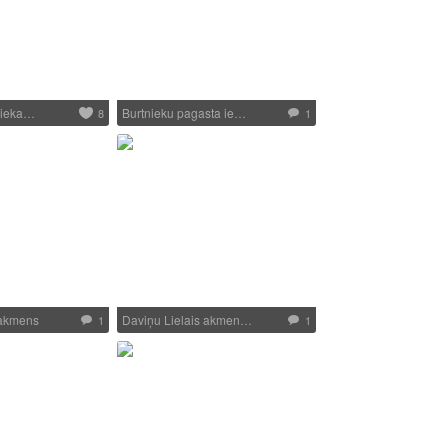
nieka…
Burtnieku pagasta ie…
8
1
 akmens
Daviņu Lielais akmen…
1
1