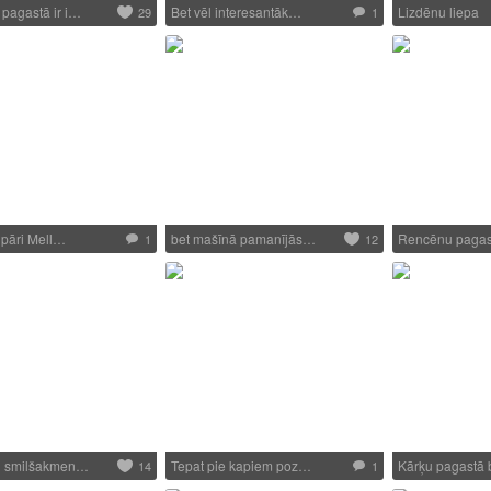
pagastā ir i…
Bet vēl interesantāk…
Lizdēnu liepa
29
1
s pāri Mell…
bet mašīnā pamanījās…
Rencēnu pagas
1
12
u smilšakmen…
Tepat pie kapiem poz…
Kārķu pagastā
14
1