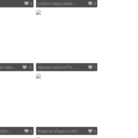
Lizdēnu liepas apkār…
9
8
ts sāka…
Kāpostu baltenis Pie…
13
7
 bijām…
Raganas (Raganu) akm…
9
9