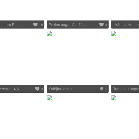
ī pietura E…
Ēveles pagastā arī š…
.. kāds laikam 
15
4
 ozolam (4,6…
Kalējiņu ozols.
Burtnieku paga
3
1