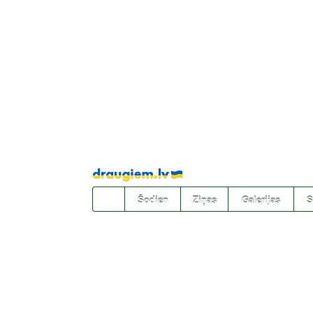
Pāriet
uz
saturu
Šodien
Ziņas
Galerijas
S