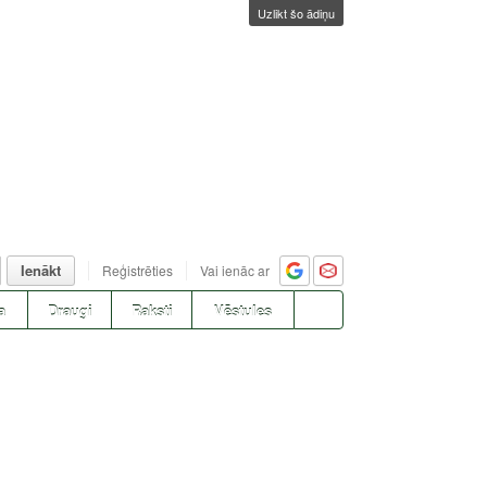
Uzlikt šo ādiņu
Ienākt
Reģistrēties
Vai ienāc ar
a
Draugi
Raksti
Vēstules