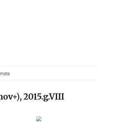
āmata
v+), 2015.g.VIII