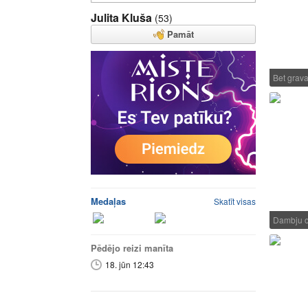
Julita Kluša
(53)
Pamāt
Bet grav
Medaļas
Skatīt visas
Dambju o
Pēdējo reizi manīta
18. jūn 12:43