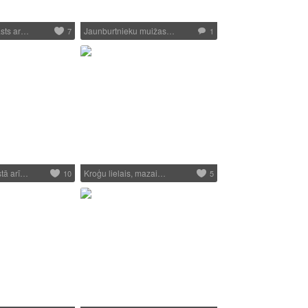
sts ar…
Jaunburtnieku muižas…
7
1
tā arī…
Kroģu lielais, mazai…
10
5