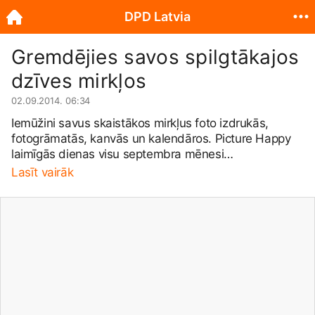
DPD Latvia
Gremdējies savos spilgtākajos
dzīves mirkļos
02.09.2014. 06:34
Iemūžini savus skaistākos mirkļus foto izdrukās,
fotogrāmatās, kanvās un kalendāros. Picture Happy
laimīgās dienas visu septembra mēnesi
www.picturehappy.lv/
Pasūti piegādi tikai par 1.65 EUR
Lasīt vairāk
un DPD gādīgais kurjers sūtījumu nogādās līdz Tev
tuvākajam DPD PAKU BODE punktam visā Latvijā.
Piedāvājums spēkā 02.09.2014 - 30.09.2014