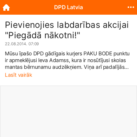
DPD Latvia
Pievienojies labdarības akcijai
"Piegādā nākotni!"
22.08.2014. 07:09
Mūsu īpašo DPD gādīgais kurjers PAKU BODE punktu
ir apmeklējusi Ieva Adamss , kura ir nosūtījusi skolas
mantas bērnunamu audzēkņiem. Viņa arī padalījās
savās pārdomās: “Ziniet, ko nozīmē &quot;tauriņa
Lasīt vairāk
efekts&quot;? Tas nozīmē neiespējamību rast atbildi
uz jautājumu &quot;kāpēc?&quot;: kāpēc tas notiek ar
mani?.. Naids vai mīlestība, nodevība vai palīdzība,
ko mēs piedzīvojam, ir tikai sekas. Pirms tam kaut kur,
kaut kad kāds ir noplivinājis domu spārnus, un
&quot;tauriņa efekts&quot; ir sācis īstenoties.” No
sirds pateicamies Ievai par atbalstu! Pievienojieties arī
Tu akcijai “Piegādā nākotni!”. Sīkāk:
http://bit.ly/1mt5dtb