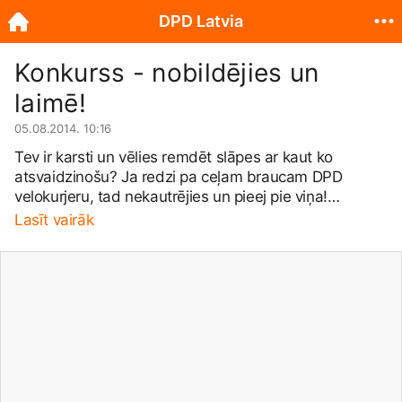
DPD Latvia
Konkurss - nobildējies un
laimē!
05.08.2014. 10:16
Tev ir karsti un vēlies remdēt slāpes ar kaut ko
atsvaidzinošu? Ja redzi pa ceļam braucam DPD
velokurjeru, tad nekautrējies un pieej pie viņa!
Nofotografējies kopā ar viņu un dāvanā Tu saņemsi
Lasīt vairāk
Aquaphor pudeli ar ūdeni! DPD gādīgais kurjers ir
sarūpējis īpašu balvu. Lai piedalītos konkursā: * Esi
DPD gādīgais kurjers lapas sekotājs; * Pievieno šajā
galerijā savu kopbildi ar DPD velokurjeru. 1. septembrī
DPD gādīgais kurjers izlozēs vienu laimīgo, kurš
saņems balvu - DPD sporta somu.