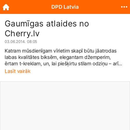
DPD Latvia
Gaumīgas atlaides no
Cherry.lv
03.06.2014. 08:05
Katram mūsdienīgam vīrietim skapī būtu jāatrodas
labas kvalitātes biksēm, elegantam džemperim,
ērtam t-kreklam, un, lai piešķirtu stilam odziņu – arī
dažādiem aksesuāriem. To visu tagad vari ērti
Lasīt vairāk
iegādāties vienuviet – kolektīvās iepirkšanās portālā
Cherry.lv
-, turklāt par izpārdošanas cienīgām cenām,
ietaupot līdz pat 60%! Ar labākajiem piedāvājumiem
un visām precēm vari iepazīties šeit:
https://cherry.lv/