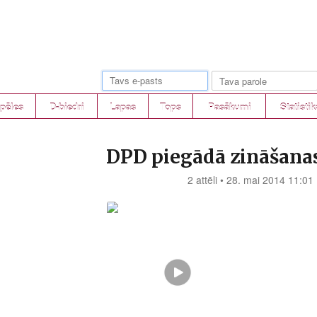
pēles
D-biedri
Lapas
Tops
Pasākumi
Statistik
DPD piegādā zināšana
2 attēli • 28. mai 2014 11:01