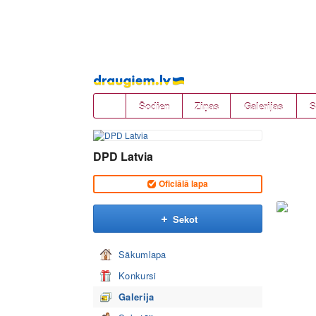
Pāriet
uz
saturu
Šodien
Ziņas
Galerijas
S
DPD Latvia
Oficiālā lapa
Sekot
Sākumlapa
Konkursi
Galerija