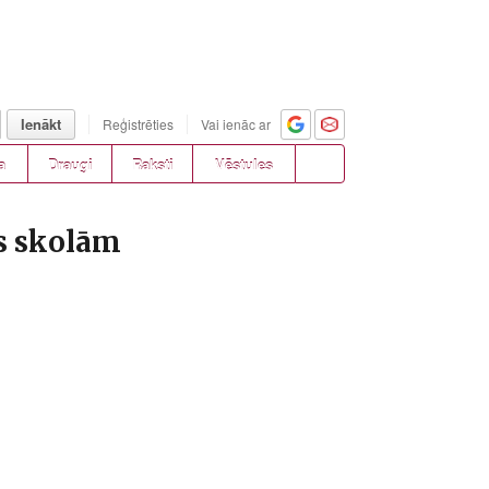
Ienākt
Reģistrēties
Vai ienāc ar
a
Draugi
Raksti
Vēstules
s skolām