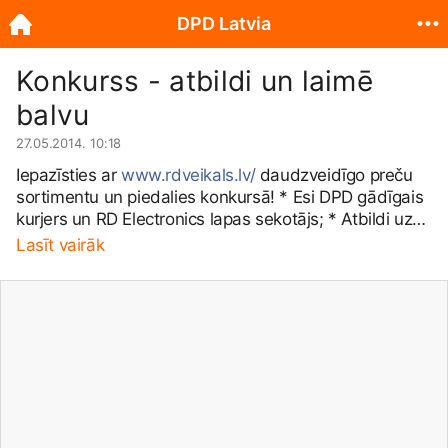
DPD Latvia
Konkurss - atbildi un laimē
balvu
27.05.2014. 10:18
Iepazīsties ar
www.rdveikals.lv/
daudzveidīgo preču
sortimentu un piedalies konkursā! * Esi DPD gādīgais
kurjers un RD Electronics lapas sekotājs; * Atbildi uz
jautājumu - kurš no attēlā redzamajiem smartfoniem
Lasīt vairāk
ir iecienītākais un pirktākais RD Electronics interneta
veikalā
www.rdveikals.lv/
? a) GIGABYTE GSmart Saga
S3 b) SAMSUNG i9060 Galaxy GRAND NEO Black
8gb c) SAMSUNG ATIV BOOK 4 450R5E Ar
labākajiem piedāvājumiem un visām precēm vari
iepazīties šeit:
www.rdveikals.lv/
Jau piektdien
izlozēsim vienu laimīgo, kurš saņems pārsteiguma
balvu no DPD.