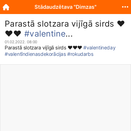
Stādaudzētava "Dimzas"
Parastā slotzara vijīgā sirds ❤️
❤️❤️
#valentine
...
01.02.2022. 08:00
Parastā slotzara vijīgā sirds ❤️❤️❤️
#valentineday
#valentīndienasdekorācijas
#rokudarbs