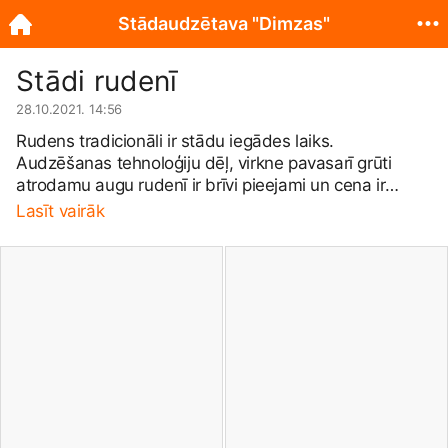
Stādaudzētava "Dimzas"
Stādi rudenī
28.10.2021. 14:56
Rudens tradicionāli ir stādu iegādes laiks.
Audzēšanas tehnoloģiju dēļ, virkne pavasarī grūti
atrodamu augu rudenī ir brīvi pieejami un cena ir
zemāka. Kā arī ir pieejami nupat sagatavotie kailsakņi.
Lasīt vairāk
Diemžēl ārkārtas situācijas laikā ieviestie tirdzniecības
ierobežojumi ietekmē arī mūsu darbu. Audzētava ir
atvērta, tikai nevaram apkalpot klātienē, bet neviens
neliedz ierasties un nolūkotos augus pasūtīt attālināti.
www.dimzas.com/e-veikals/