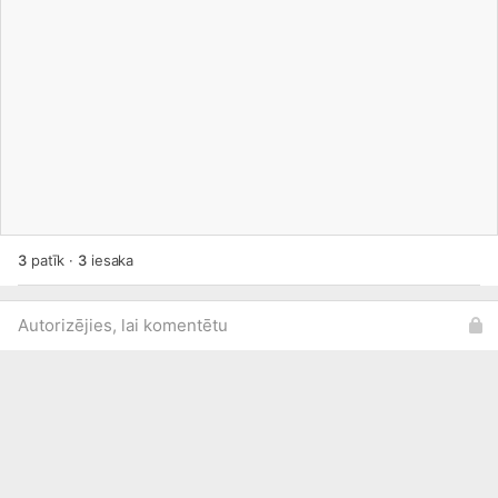
piemēram, ceriņus, krūmcidonijas, aronijas un
mandeles. Agri rudenī, ja pēc augu izcelšanas no
lauka tiem ir saglabājušās lapas, augiem ir
nepieciešams veikt arī atlapošanu. E-veikalā
papildinām katru dienu:
www.dimzas.com/product-
categ...
3
patīk
·
3
iesaka
Autorizējies, lai komentētu