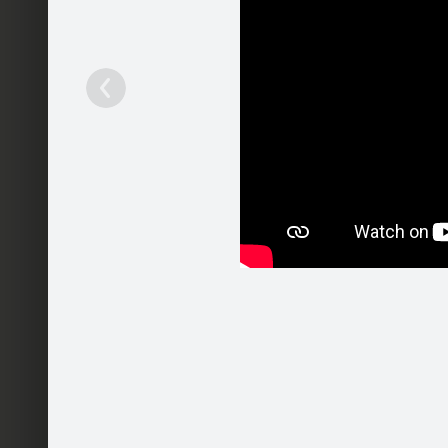
Gatavoja
Oficiālā lapa
Sekot
Sākumlapa
Galerija
Jaunumi
Kontakti
Gatavoja
Pasākumi
Patīk
Komentā
Ieteikt
50
Pakalpojumi
Mobilā versija
Palīdzība
Kontakti
Reklāma
Darbs
Vairāk