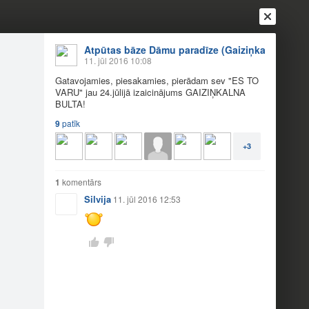
Atpūtas bāze Dāmu paradīze (Gaiziņkalns)
11. jūl 2016 10:08
Gatavojamies, piesakamies, pierādam sev "ES TO
VARU" jau 24.jūlijā izaicinājums GAIZIŅKALNA
BULTA!
9
patīk
+3
1
komentārs
Silvija
11. jūl 2016 12:53
Ienākt
Reģistrēties
Vai ienāc ar
a
Draugi
Raksti
Vēstules
 2016