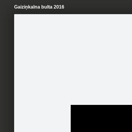
Gaiziņkalna bulta 2016
Pāriet
uz
saturu
Šodien
Ziņas
Galerijas
S
Atpūtas bāze Dāmu paradīze
(Gaiziņkalns)