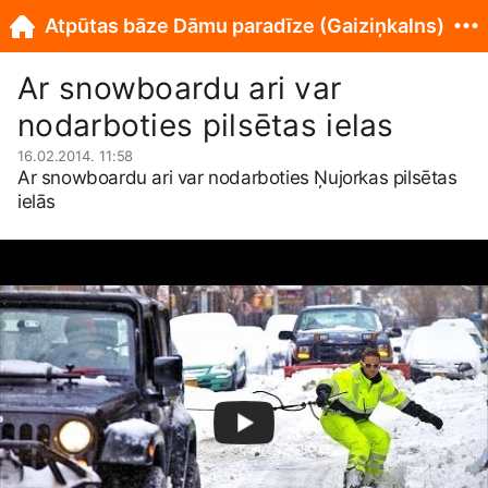
Atpūtas bāze Dāmu paradīze (Gaiziņkalns)
Ar snowboardu ari var
nodarboties pilsētas ielas
16.02.2014. 11:58
Ar snowboardu ari var nodarboties Ņujorkas pilsētas
ielās