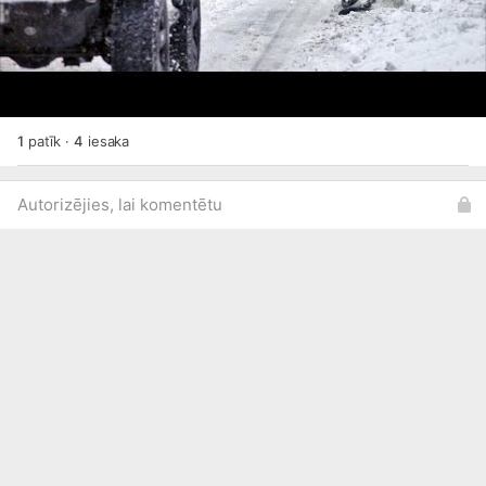
1
patīk
·
4
iesaka
Autorizējies, lai komentētu