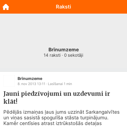
Raksti
Brīnumzeme
14
raksti ·
0
sekotāji
Brīnumzeme
8. nov 2013 13:11
· Lasīšanai
1
min
Jauni piedzīvojumi un uzdevumi ir
klāt!
Pēdējās izmaiņas ļaus jums uzzināt Sarkangalvītes 
un viņas sasistā spogulīša stāsta turpinājumu. 
Kamēr centīsies atrast iztrūkstošās detaļas 