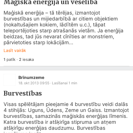
Maģiskā enerģija un veselība
Maģiskā enerģija – tā tērējas, izmantojot 
burvestības un mijiedarbībā ar citiem objektiem 
(nokaltušajiem kokiem, lādītēm u.c.), tāpat 
teleportējoties starp atrašanās vietām. Ja enerģija 
beidzas, tad jūs nevarat cīnīties ar monstriem, 
pārvietoties starp lokācijām...
Lasīt vairāk
1
patīk
·
2
iesaka
Brīnumzeme
18. okt 2013 09:55
· Lasīšanai
1
min
Burvestības
Visas spēlētājam pieejamie 4 burvestību veidi dalās 
4 stihijās: Uguns, Ūdens, Zeme un Gaiss. Izmantojot 
burvestības, samazinās maģiskās enerģijas līmenis. 
Katra burvestība ir atšķirīga stipruma un atņem 
atšķirīgu enerģijas daudzumu. Burvestības 