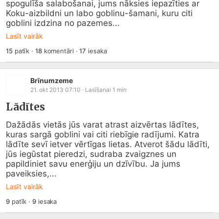
spogulīša salabošanai, jums nāksies iepazīties ar 
Koku-aizbildni un labo goblinu-šamani, kuru citi 
goblini izdzina no pazemes...
Lasīt vairāk
15
patīk
·
18
komentāri
·
17
iesaka
Brīnumzeme
21. okt 2013 07:10
· Lasīšanai
1
min
Lādītes
Dažādās vietās jūs varat atrast aizvērtas lādītes, 
kuras sargā goblini vai citi riebīgie radījumi. Katra 
lādīte sevī ietver vērtīgas lietas. Atverot šādu lādīti, 
jūs iegūstat pieredzi, sudraba zvaigznes un 
papildiniet savu enerģiju un dzīvību. Ja jums 
paveiksies,...
Lasīt vairāk
9
patīk
·
9
iesaka