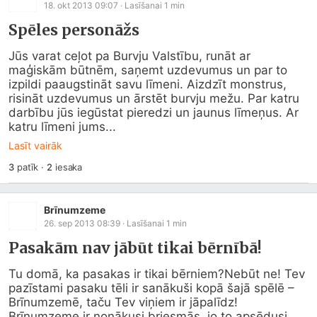
18. okt 2013 09:07
· Lasīšanai
1
min
Spēles personāžs
Jūs varat ceļot pa Burvju Valstību, runāt ar 
maģiskām būtnēm, saņemt uzdevumus un par to 
izpildi paaugstināt savu līmeni. Aizdzīt monstrus, 
risināt uzdevumus un ārstēt burvju mežu. Par katru 
darbību jūs iegūstat pieredzi un jaunus līmeņus. Ar 
katru līmeni jums...
Lasīt vairāk
3
patīk
·
2
iesaka
Brīnumzeme
26. sep 2013 08:39
· Lasīšanai
1
min
Pasakām nav jābūt tikai bērnībā!
Tu domā, ka pasakas ir tikai bērniem?Nebūt ne! Tev 
pazīstami pasaku tēli ir sanākuši kopā šajā spēlē – 
Brīnumzemē, taču Tev viņiem ir jāpalīdz! 
Brīnumzeme ir nonākusi briesmās, jo to apsēdusi 