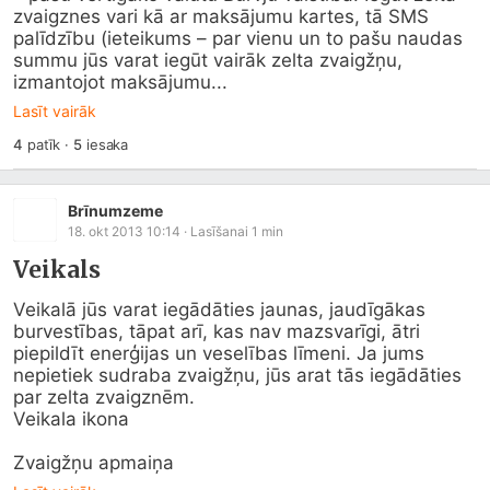
zvaigznes vari kā ar maksājumu kartes, tā SMS 
palīdzību (ieteikums – par vienu un to pašu naudas 
summu jūs varat iegūt vairāk zelta zvaigžņu, 
izmantojot maksājumu...
Lasīt vairāk
4
patīk
·
5
iesaka
Brīnumzeme
18. okt 2013 10:14
· Lasīšanai
1
min
Veikals
Veikalā jūs varat iegādāties jaunas, jaudīgākas 
burvestības, tāpat arī, kas nav mazsvarīgi, ātri 
piepildīt enerģijas un veselības līmeni. Ja jums 
nepietiek sudraba zvaigžņu, jūs arat tās iegādāties 
par zelta zvaigznēm. 

Veikala ikona

Zvaigžņu apmaiņa