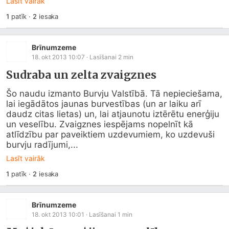
Lasīt vairāk
1
patīk
·
2
iesaka
Brīnumzeme
18. okt 2013 10:07
· Lasīšanai
2
min
Sudraba un zelta zvaigznes
Šo naudu izmanto Burvju Valstībā. Tā nepieciešama, 
lai iegādātos jaunas burvestības (un ar laiku arī 
daudz citas lietas) un, lai atjaunotu iztērētu enerģiju 
un veselību. Zvaigznes iespējams nopelnīt kā 
atlīdzību par paveiktiem uzdevumiem, ko uzdevuši 
burvju radījumi,...
Lasīt vairāk
1
patīk
·
2
iesaka
Brīnumzeme
18. okt 2013 10:01
· Lasīšanai
1
min