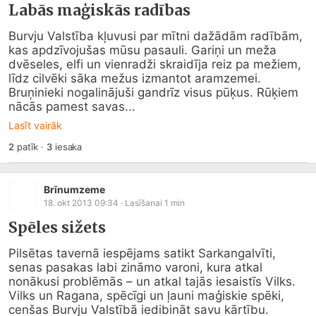
Labās maģiskās radības
Burvju Valstība kļuvusi par mītni dažādām radībām, 
kas apdzīvojušas mūsu pasauli. Gariņi un meža 
dvēseles, elfi un vienradži skraidīja reiz pa mežiem, 
līdz cilvēki sāka mežus izmantot aramzemei. 
Bruņinieki nogalinājuši gandrīz visus pūķus. Rūķiem 
nācās pamest savas...
Lasīt vairāk
2
patīk
·
3
iesaka
Brīnumzeme
18. okt 2013 09:34
· Lasīšanai
1
min
Spēles sižets
Pilsētas tavernā iespējams satikt Sarkangalvīti, 
senas pasakas labi zināmo varoni, kura atkal 
nonākusi problēmās – un atkal tajās iesaistīs Vilks. 
Vilks un Ragana, spēcīgi un ļauni maģiskie spēki, 
cenšas Burvju Valstībā iedibināt savu kārtību. 