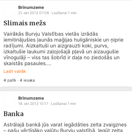
Brīnumzeme
21. okt 2013 07:08
· Lasīšanai
1
min
Slimais mežs
Vairākās Burvju Valstības vietās izrādās 
iemitinājušies ļaunās maģijas huligāniskie un ņiprie 
radījumi. Aizkaltuši un aizgrauzti koki, purvs, 
izkaltušie laukumi zaļojošajā pļavā un aizaugušie 
vīnogulāji – viss tas šobrīd ir daļa no ziedošās un 
skaistās pasaules....
Lasīt vairāk
4
patīk
·
4
iesaka
Brīnumzeme
18. okt 2013 10:17
· Lasīšanai
1
min
Banka
Astrālajā bankā jūs varat iegādāties zelta zvaigznes 
– pašu vērtīgāko valūtu Burvju valstībā. Iegūt zelta 