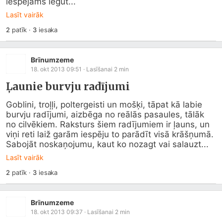
iespējams iegūt...
Lasīt vairāk
2
patīk
·
3
iesaka
Brīnumzeme
18. okt 2013 09:51
· Lasīšanai
2
min
Ļaunie burvju radījumi
Goblini, troļļi, poltergeisti un mošķi, tāpat kā labie 
burvju radījumi, aizbēga no reālās pasaules, tālāk 
no cilvēkiem. Raksturs šiem radījumiem ir ļauns, un 
viņi reti laiž garām iespēju to parādīt visā krāšņumā. 
Sabojāt noskaņojumu, kaut ko nozagt vai salauzt...
Lasīt vairāk
2
patīk
·
3
iesaka
Brīnumzeme
18. okt 2013 09:37
· Lasīšanai
2
min