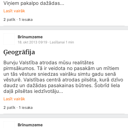
Viņiem pakalpo dažādas...
Lasīt vairāk
2
patīk
·
1
iesaka
Brīnumzeme
18. okt 2013 09:19
· Lasīšanai
1
min
Ģeogrāfija
Burvju Valstība atrodas mūsu realitātes 
pirmsākumos. Tā ir veidota no pasakām un mītiem 
un tās vēsture sniedzas vairāku simtu gadu senā 
vēsturē. Valstības centrā atrodas pilsēta, kurā dzīvo 
daudz un dažādas pasakainas būtnes. Šobrīd liela 
daļā pilsētas iedzīvotāju...
Lasīt vairāk
2
patīk
·
1
iesaka
Brīnumzeme