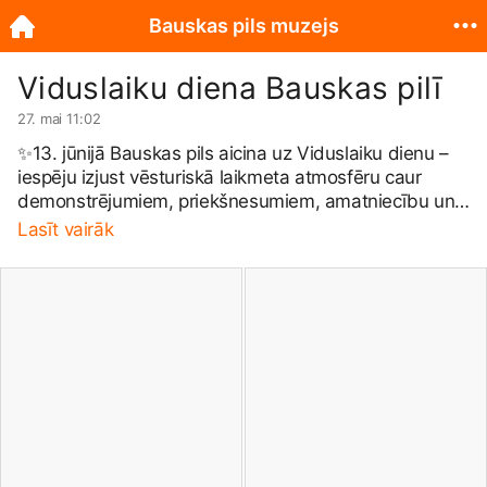
Bauskas pils muzejs
Viduslaiku diena Bauskas pilī
27. mai 11:02
✨13. jūnijā Bauskas pils aicina uz Viduslaiku dienu –
iespēju izjust vēsturiskā laikmeta atmosfēru caur
demonstrējumiem, priekšnesumiem, amatniecību un
dažādām aktivitātēm visai ģimenei. Šī gada īpašais
Lasīt vairāk
notikums – pirmo reizi Latvijā būs skatāmi 17.
gadsimta poļu kavalēristu demonstrējumi zirgu
mugurās. Vēsturiskās rekonstrukcijas jātnieku grupa
“Hercoga gvarde” no Polijas demonstrēs jāšanas
prasmes, vēsturisko bruņojumu un kavalērijas
meistarību. 🐎 🎭Pasākuma programma: – plkst. 12:00
svētku gājiens no Bauskas novada domes līdz
Bauskas pilij, piedaloties poļu kavalēristiem zirgos un
pasākuma dalībniekiem; – svētku atklāšana ar
Herolda uzrunu; – no plkst. 12:30 līdz 13:15 un no