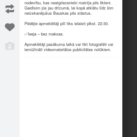
nodevību, kas neatgriezeniski mainīja pils likteni.
Gaidīsim jūs jau drīzumā, lai kopā atklātu līdz šim
neizskanējušus Bauskas pils stāstus.
Pēdējie apmeklētāji pilī tiks ielaisti plkst. 22:30.
✅
Ieeja – bez maksas.
Apmeklētāji pasākuma laikā var tikt fotografēti vai
iemūžināti videomateriālos publicitātes nolūkiem.