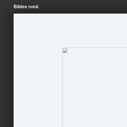
Bildes runā
Pāriet
uz
saturu
Šodien
Ziņas
Galerijas
S
Bauskas pils muzejs
Oficiālā lapa
23. maij
skatīties
Sekot
drosmīga
varēs sad
Sākums
Konkursi
Kontakti
Par mums
Darba laiks