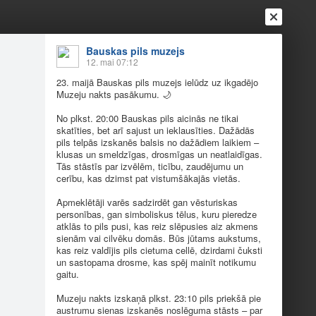
Ienākt
Reģistrēties
Vai ienāc ar
Bauskas pils muzejs
12. mai 07:12
a
Draugi
Raksti
Vēstules
23. maijā Bauskas pils muzejs ielūdz uz ikgadējo
Muzeju nakts pasākumu.
🌙
No plkst. 20:00 Bauskas pils aicinās ne tikai
skatīties, bet arī sajust un ieklausīties. Dažādās
pils telpās izskanēs balsis no dažādiem laikiem –
klusas un smeldzīgas, drosmīgas un neatlaidīgas.
plkst. 20:00 Bauskas pils aicinās ne tikai
Tās stāstīs par izvēlēm, ticību, zaudējumu un
 dažādiem laikiem – klusas un smeldzīgas,
cerību, kas dzimst pat vistumšākajās vietās.
, kas dzimst pat vistumšākajās vietās. Apmeklētāji
Apmeklētāji varēs sadzirdēt gan vēsturiskas
personības, gan simboliskus tēlus, kuru pieredze
atklās to pils pusi, kas reiz slēpusies aiz akmens
sienām vai cilvēku domās. Būs jūtams aukstums,
kas reiz valdījis pils cietuma cellē, dzirdami čuksti
un sastopama drosme, kas spēj mainīt notikumu
gaitu.
Muzeju nakts izskaņā plkst. 23:10 pils priekšā pie
austrumu sienas izskanēs noslēguma stāsts – par