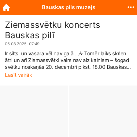
Bauskas pils muzejs
Ziemassvētku koncerts
Bauskas pilī
06.08.2025. 07:49
Ir silts, un vasara vēl nav galā.. 🎶 Tomēr laiks skrien
ātri un arī Ziemassvētki vairs nav aiz kalniem – šogad
svētku noskaņās 20. decembrī plkst. 18.00 Bauskas
pilī izskanēs koncertstāsts &quot;Ziemassvētki
Lasīt vairāk
gadsimta garumā&quot;, kura laikā būs iespēja
klausīties un dungot līdzi visiem labi zināmiem svētku
meldiņiem. ✨ ✅ Biļetes pieejamas pārdošanā jau
tagad – iepriecini kādu sev tuvo ar skanīgu
Ziemassvētku dāvanu vai sarūpē prieku pats sev!
Vairāk informācijas👇 20. decembrī plkst. 18.00
Bauskas pilī izskanēs maģisks svētku koncertstāsts
“Ziemassvētki gadsimta garumā”. Ir pagājuši nedaudz
vairāk kā divi simti gadu, kopš Francis Grūbers un