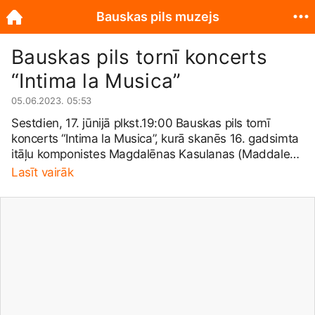
Bauskas pils muzejs
Bauskas pils tornī koncerts
“Intima la Musica”
05.06.2023. 05:53
Sestdien, 17. jūnijā plkst.19:00 Bauskas pils tornī
koncerts “Intima la Musica”, kurā skanēs 16. gadsimta
itāļu komponistes Magdalēnas Kasulanas (Maddalena
Casulana 1544 – 1590) mūzika Dārtas Paldiņas un
Lasīt vairāk
igauņu mūziķa Kristo Keo (Kristo Käo) izpildījumā.
Koncerta programmā 16. gadsimta itāļu komponistes
Magdalēnas Kasulanas madrigāli, kuru teksti stāsta
par baudām un poētiski atklātām jūtām starp vīrieti un
sievieti. Dārtas Paldiņas balss un Kristo Keo lautas
stīgu saskaņas torņa akustikā veidos intīmu noskaņu
un ieskandinās pils torni. Dārta Paldiņa ir dziedātāja,
kura interesējas visvairāk par senās mūzikas
repertuāru – gan viduslaiku dziedājumiem, gan