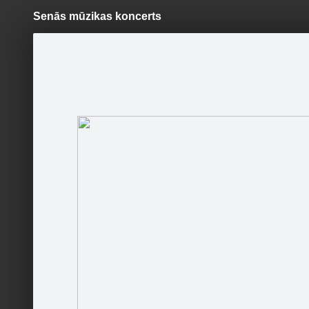
Senās mūzikas koncerts
Pāriet
uz
saturu
Šodien
Ziņas
Galerijas
S
Bauskas pils muzejs
Oficiālā lapa
Sekot
Sākums
Konkursi
Kontakti
Par mums
Darba laiks