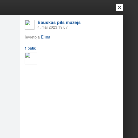
Ienākt
Reģistrēties
Vai ienāc ar
Bauskas pils muzejs
4. mai 2023 19:07
a
Draugi
Raksti
Vēstules
Ievietoja
Elīna
1
patīk
certs